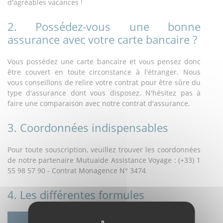
d'agréables vacances !
2. Possédez-vous une bonne
assurance avec votre carte bancaire ?
Vous possédez une carte bancaire et vous pensez donc
être couvert en toute circonstance à l'étranger. Nous
vous conseillons de relire votre contrat pour être sûre du
type d'assurance dont vous disposez. N'hésitez pas à
faire une comparaison avec notre contrat d'assurance.
3. Coordonnées indispensables
Pour toute souscription, veuillez trouver les coordonnées
de notre partenaire Mutuaide Assistance Voyage : (+33) 1
55 98 57 90 - Contrat Monagence N° 3474
4. Les différentes formules